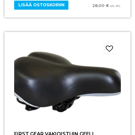
LISÄÄ OSTOSKORIIN
28,00
€
sis. alv.
FIRST GEAR VAKIOISTUIN GEELI