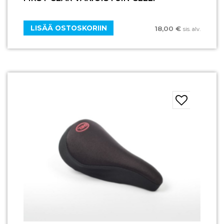
LISÄÄ OSTOSKORIIN
18,00
€
sis. alv.