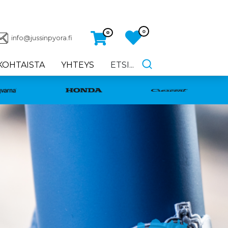
0
0
info@jussinpyora.fi
KOHTAISTA
YHTEYS
ETSI...