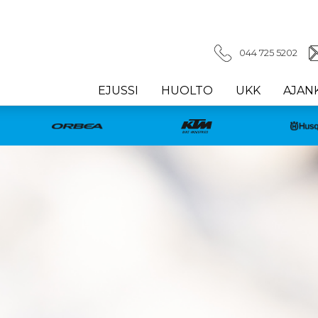
044 725 5202
EJUSSI
HUOLTO
UKK
AJAN