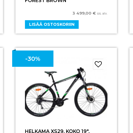
FOREST BROWN
3 499,00
€
sis. alv.
LISÄÄ OSTOSKORIIN
-30%
HELKAMA XS29, KOKO 19″,