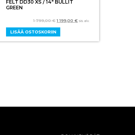
FELT DD30 XS / 14″ BULLIT
GREEN
1 799,00
€
1 199,00
€
sis. alv.
LISÄÄ OSTOSKORIIN