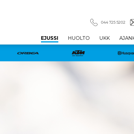
044 725 5202
EJUSSI
HUOLTO
UKK
AJAN