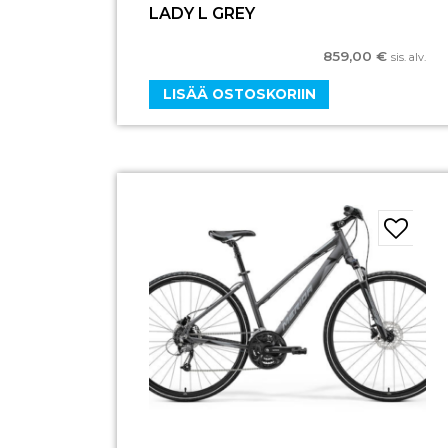
LADY L GREY
859,00
€
sis. alv.
LISÄÄ OSTOSKORIIN