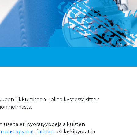
keen liikkumiseen – olipa kyseessä sitten
non helmassa.
n useita eri pyörätyyppejä aikuisten
,
maastopyörät
,
fatbiket
eli läskipyörät ja