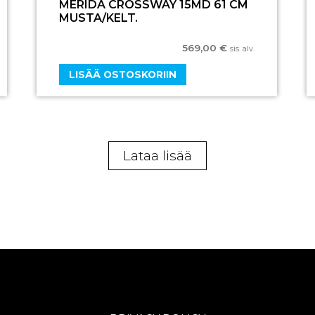
MERIDA CROSSWAY 15MD 61 CM
MUSTA/KELT.
569,00
€
sis. alv.
LISÄÄ OSTOSKORIIN
Lataa lisää