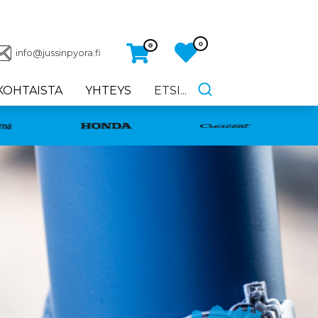
0
0
info@jussinpyora.fi
KOHTAISTA
YHTEYS
ETSI...