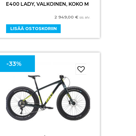
E400 LADY, VALKOINEN, KOKO M
2 949,00
€
sis. alv.
LISÄÄ OSTOSKORIIN
-33%