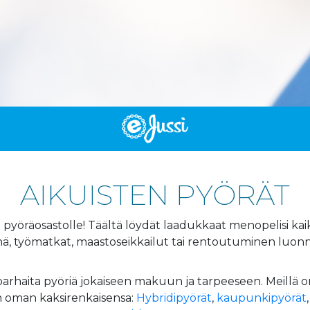
AIKUISTEN PYÖRÄT
 pyöräosastolle! Täältä löydät laadukkaat menopelisi kaik
nä, työmatkat, maastoseikkailut tai rentoutuminen luon
parhaita pyöriä jokaiseen makuun ja tarpeeseen. Meillä o
en oman kaksirenkaisensa:
Hybridipyörät
,
kaupunkipyörät