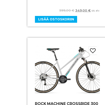
599,00
€
349,00
€
sis. alv.
LISÄÄ OSTOSKORIIN
ROCK MACHINE CROSSRIDE 300