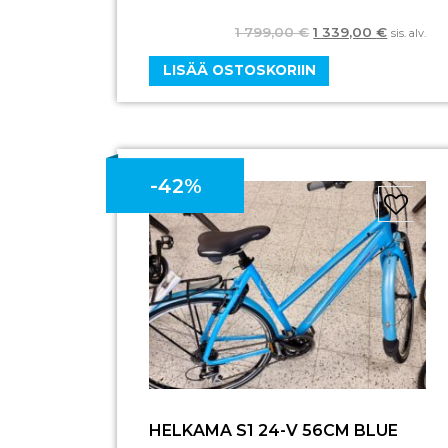
1 799,00
€
1 339,00
€
sis. alv.
LISÄÄ OSTOSKORIIN
-42%
HELKAMA S1 24-V 56CM BLUE