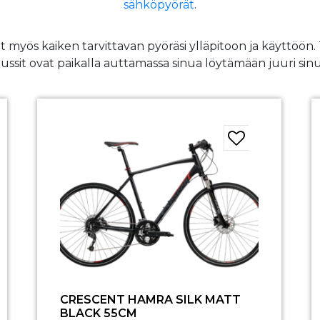
sähköpyörät
.
at myös kaiken tarvittavan pyöräsi ylläpitoon ja käyttöö
Jussit ovat paikalla auttamassa sinua löytämään juuri sin
CRESCENT HAMRA SILK MATT
BLACK 55CM