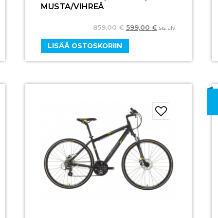
MUSTA/VIHREÄ
859,00
€
599,00
€
sis. alv.
LISÄÄ OSTOSKORIIN