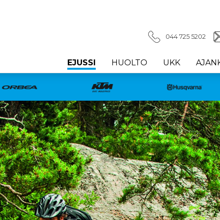
044 725 5202
EJUSSI
HUOLTO
UKK
AJAN