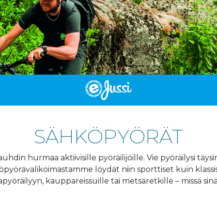
SÄHKÖPYÖRÄT
din hurmaa aktiivisille pyöräilijöille. Vie pyöräilysi täy
köpyörävalikoimastamme löydät niin sporttiset kuin klass
räilyyn, kauppareissuille tai metsäretkille – missä sinä 