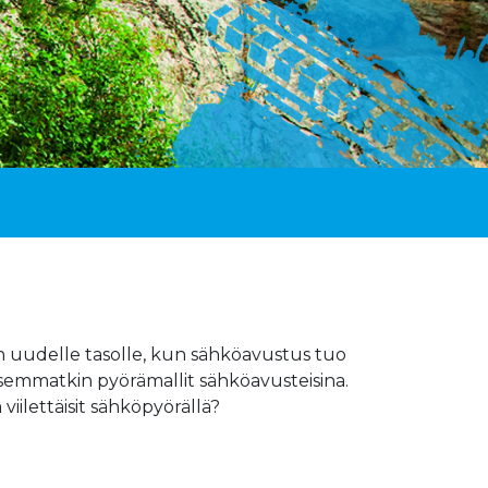
sin uudelle tasolle, kun sähköavustus tuo
isemmatkin pyörämallit sähköavusteisina.
viilettäisit sähköpyörällä?