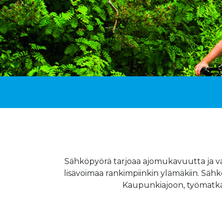
Sähköpyörä tarjoaa ajomukavuutta ja vauh
lisävoimaa rankimpiinkin ylämäkiin. Säh
Kaupunkiajoon, työmatkapyö