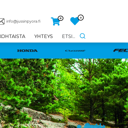
0
0
info@jussinpyora.fi
KOHTAISTA
YHTEYS
ETSI...