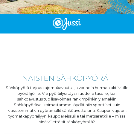
NAISTEN SÄHKÖPYÖRÄT
Sähköpyörä tarjoaa ajomukavuutta ja vauhdin hurmaa aktiivisille
pyöräilijöille. Vie pyöräilysi täysin uudelle tasolle, kun
sähköavustus tuo lisävoimaa rankimpiinkin ylämäkiin.
Sähköpyörävalikoimastamme löydät niin sporttiset kuin
klassisemmatkin pyörämallit sähköavusteisina. Kaupunkiajoon,
työmatkapyöräilyyn, kauppareissuille tai metsäretkille – missä
sinä viilettäisit sähköpyörällä?