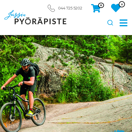
0
0
044 725 5202
Etsi