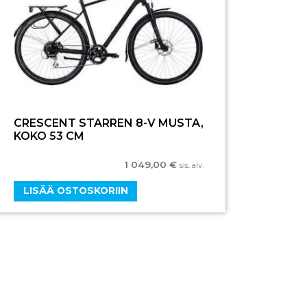
CRESCENT STARREN 8-V MUSTA,
KOKO 53 CM
1 049,00
€
sis. alv.
LISÄÄ OSTOSKORIIN