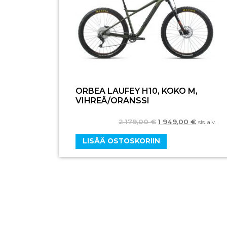
ORBEA LAUFEY H10, KOKO M,
VIHREÄ/ORANSSI
2 179,00
€
1 949,00
€
sis. alv.
LISÄÄ OSTOSKORIIN