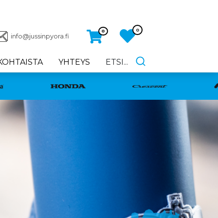
0
0
info@jussinpyora.fi
KOHTAISTA
YHTEYS
ETSI...