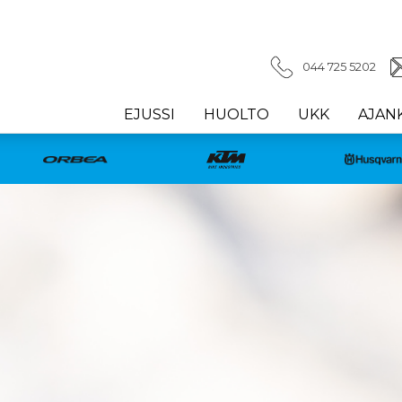
044 725 5202
EJUSSI
HUOLTO
UKK
AJAN