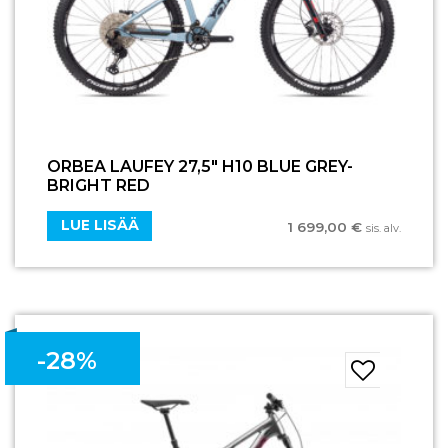
ORBEA LAUFEY 27,5″ H10 BLUE GREY-
BRIGHT RED
LUE LISÄÄ
1 699,00
€
sis. alv.
-28%