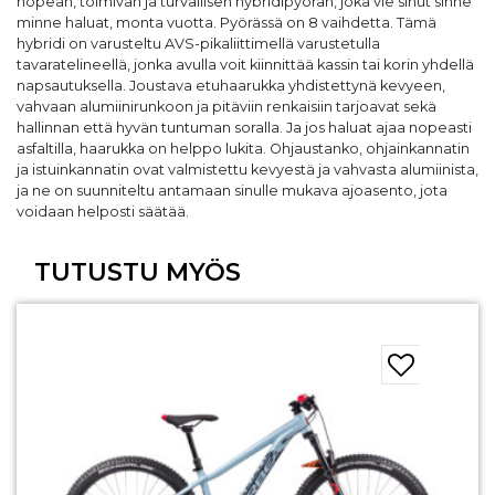
nopean, toimivan ja turvallisen hybridipyörän, joka vie sinut sinne
minne haluat, monta vuotta. Pyörässä on 8 vaihdetta. Tämä
hybridi on varusteltu AVS-pikaliittimellä varustetulla
tavaratelineellä, jonka avulla voit kiinnittää kassin tai korin yhdellä
napsautuksella. Joustava etuhaarukka yhdistettynä kevyeen,
vahvaan alumiinirunkoon ja pitäviin renkaisiin tarjoavat sekä
hallinnan että hyvän tuntuman soralla. Ja jos haluat ajaa nopeasti
asfaltilla, haarukka on helppo lukita. Ohjaustanko, ohjainkannatin
ja istuinkannatin ovat valmistettu kevyestä ja vahvasta alumiinista,
ja ne on suunniteltu antamaan sinulle mukava ajoasento, jota
voidaan helposti säätää.
TUTUSTU MYÖS