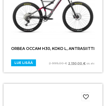
ORBEA OCCAM H30, KOKO L, ANTRASIITTI
LUE LISÄÄ
2 999,00
€
2 150,00
€
sis. alv.