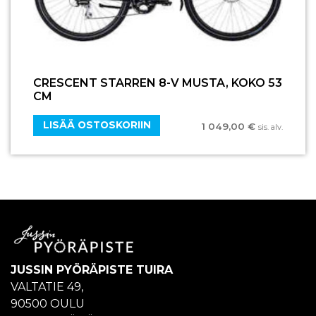
CRESCENT STARREN 8-V MUSTA, KOKO 53
CM
LISÄÄ OSTOSKORIIN
1 049,00
€
sis. alv.
JUSSIN PYÖRÄPISTE TUIRA
VALTATIE 49,
90500 OULU