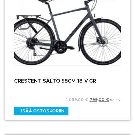
CRESCENT SALTO 58CM 18-V GR
1 059,00
€
799,00
€
sis. alv.
LISÄÄ OSTOSKORIIN