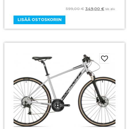
599,00
€
349,00
€
sis. alv.
LISÄÄ OSTOSKORIIN