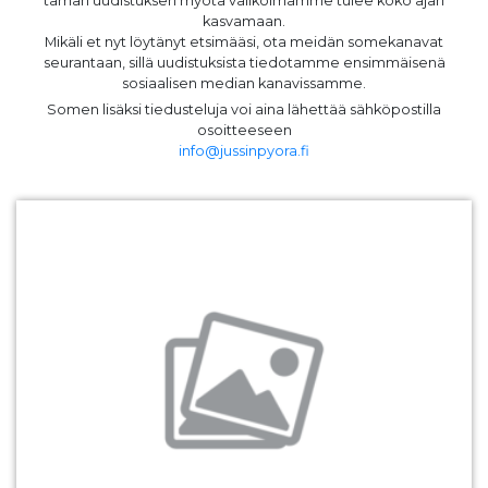
tämän uudistuksen myötä valikoimamme tulee koko ajan
kasvamaan.
Mikäli et nyt löytänyt etsimääsi, ota meidän somekanavat
seurantaan, sillä uudistuksista tiedotamme ensimmäisenä
sosiaalisen median kanavissamme.
Somen lisäksi tiedusteluja voi aina lähettää sähköpostilla
osoitteeseen
info@jussinpyora.fi