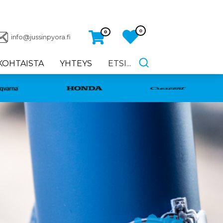
0
0
info@jussinpyora.fi
KOHTAISTA
YHTEYS
ETSI...