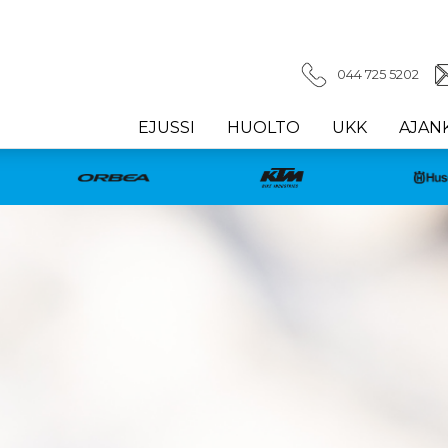
044 725 5202
EJUSSI
HUOLTO
UKK
AJAN