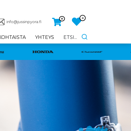
0
0
info@jussinpyora.fi
KOHTAISTA
YHTEYS
ETSI...