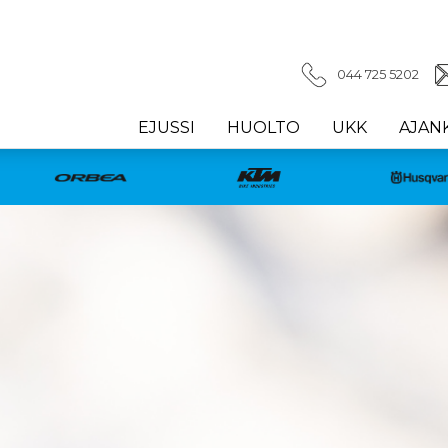
044 725 5202
EJUSSI
HUOLTO
UKK
AJAN