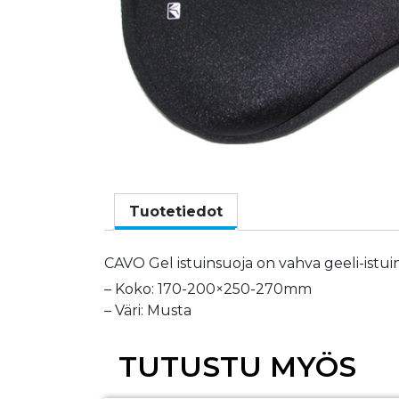
Tuotetiedot
CAVO Gel istuinsuoja on vahva geeli-ist
– Koko: 170-200×250-270mm
– Väri: Musta
TUTUSTU MYÖS