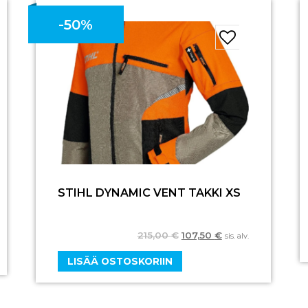
-50%
STIHL DYNAMIC VENT TAKKI XS
215,00
€
107,50
€
sis. alv.
LISÄÄ OSTOSKORIIN