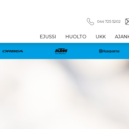
044 725 5202
EJUSSI
HUOLTO
UKK
AJAN