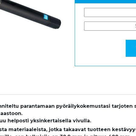
niteltu parantamaan pyöräilykokemustasi tarjoten s
maastoon.
 helposti yksinkertaisella vivulla.
sta materiaaleista, jotka takaavat tuotteen kestävy