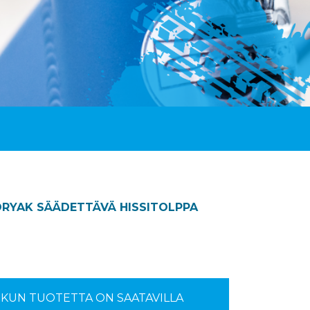
RYAK SÄÄDETTÄVÄ HISSITOLPPA
S KUN TUOTETTA ON SAATAVILLA