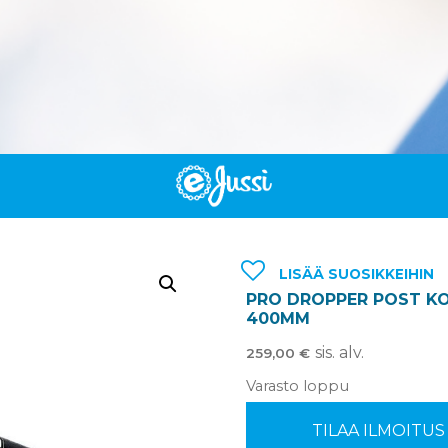
LISÄÄ SUOSIKKEIHIN
PRO DROPPER POST KO
400MM
sis. alv.
259,00
€
Varasto loppu
TILAA ILMOITU