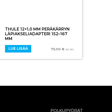
THULE 12×1,0 MM PERÄKÄRRYN
LÄPIAKSELIADAPTERI 152–167
MM
LUE LISÄÄ
75,00
€
sis. alv.
POLKUPYÖRÄT