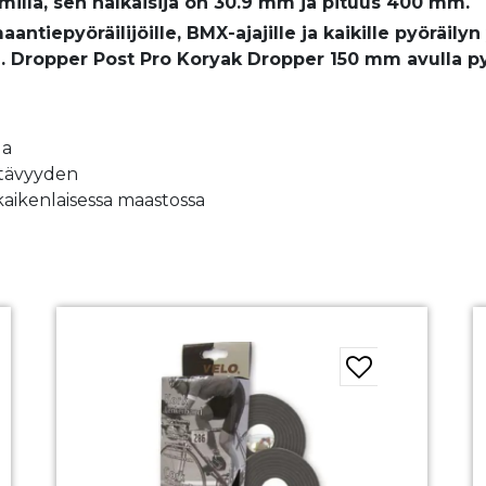
milla, sen halkaisija on 30.9 mm ja pituus 400 mm.
aantiepyöräilijöille, BMX-ajajille ja kaikille pyöräilyn
. Dropper Post Pro Koryak Dropper 150 mm avulla p
la
stävyyden
aikenlaisessa maastossa