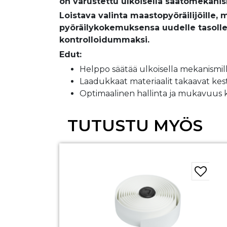
on varustettu ulkoisella säätömekanis
Loistava valinta maastopyöräilijöille, m
pyöräilykokemuksensa uudelle tasolle
kontrolloidummaksi.
Edut:
Helppo säätää ulkoisella mekanismil
Laadukkaat materiaalit takaavat ke
Optimaalinen hallinta ja mukavuus k
TUTUSTU MYÖS