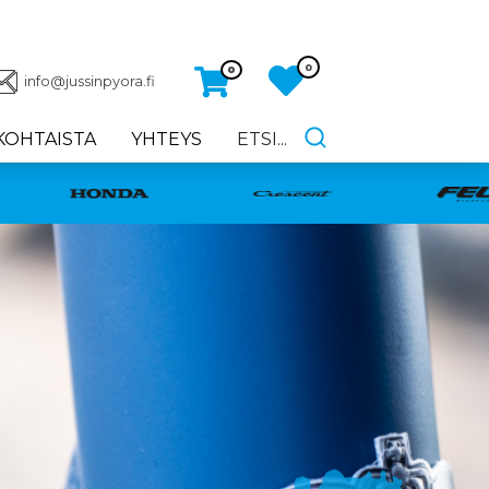
0
0
info@jussinpyora.fi
KOHTAISTA
YHTEYS
ETSI...