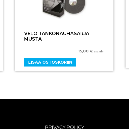
VELO TANKONAUHASARJA
MUSTA
15,00
€
sis. alv.
LISÄÄ OSTOSKORIIN
PRIVACY POLICY