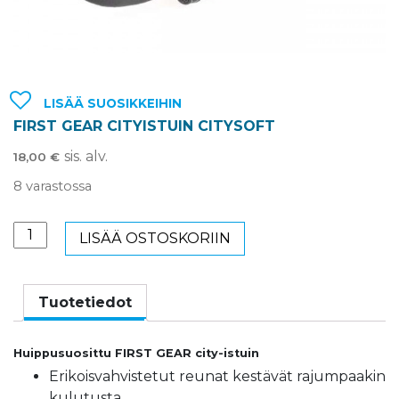
LISÄÄ SUOSIKKEIHIN
FIRST GEAR CITYISTUIN CITYSOFT
sis. alv.
18,00
€
8 varastossa
FIRST
LISÄÄ OSTOSKORIIN
GEAR
CITYISTUIN
CITYSOFT
Tuotetiedot
määrä
Huippusuosittu FIRST GEAR city-istuin
Erikoisvahvistetut reunat kestävät rajumpaakin
kulutusta