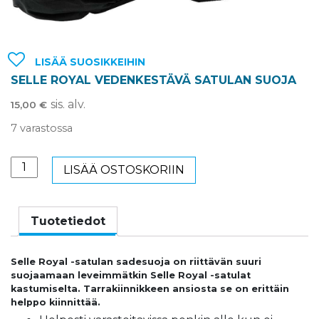
LISÄÄ SUOSIKKEIHIN
SELLE ROYAL VEDENKESTÄVÄ SATULAN SUOJA
sis. alv.
15,00
€
7 varastossa
SELLE
LISÄÄ OSTOSKORIIN
ROYAL
VEDENKESTÄVÄ
SATULAN
Tuotetiedot
SUOJA
määrä
Selle Royal -satulan sadesuoja on riittävän suuri
suojaamaan leveimmätkin Selle Royal -satulat
kastumiselta. Tarrakiinnikkeen ansiosta se on erittäin
helppo kiinnittää.