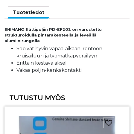
Tuotetiedot
SHIMANO flättipoljin PD-EF202 on varustettu
strukturoidulla pintarakenteella ja leveällä
alumiinirungolla
Sopivat hyvin vapaa-aikaan, rentoon
kruisailuun ja työmatkapyöräilyyn
Erittäin kestävä akseli
Vakaa poljin-kenkäkontakti
TUTUSTU MYÖS