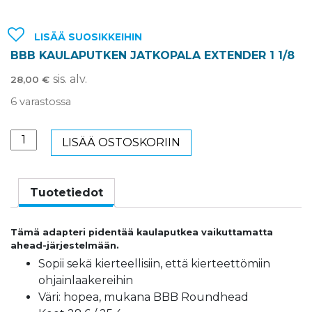
LISÄÄ SUOSIKKEIHIN
BBB KAULAPUTKEN JATKOPALA EXTENDER 1 1/8
sis. alv.
28,00
€
6 varastossa
BBB
LISÄÄ OSTOSKORIIN
KAULAPUTKEN
JATKOPALA
EXTENDER
Tuotetiedot
1
1/8
Tämä adapteri pidentää kaulaputkea vaikuttamatta
määrä
ahead-järjestelmään.
Sopii sekä kierteellisiin, että kierteettömiin
ohjainlaakereihin
Väri: hopea, mukana BBB Roundhead