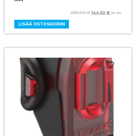
289,00
€
144,50
€
sis. alv.
LISÄÄ OSTOSKORIIN