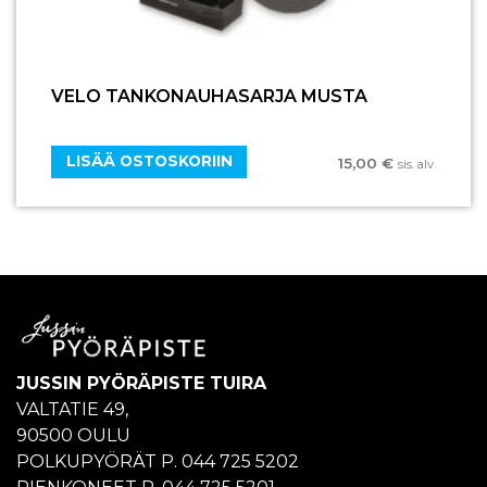
VELO TANKONAUHASARJA MUSTA
LISÄÄ OSTOSKORIIN
15,00
€
sis. alv.
JUSSIN PYÖRÄPISTE TUIRA
VALTATIE 49,
90500 OULU
POLKUPYÖRÄT P. 044 725 5202