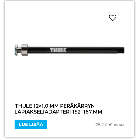
THULE 12×1,0 MM PERÄKÄRRYN
LÄPIAKSELIADAPTERI 152–167 MM
LUE LISÄÄ
75,00
€
sis. alv.