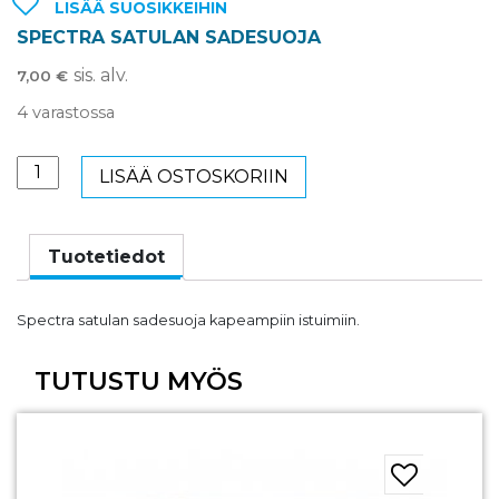
LISÄÄ SUOSIKKEIHIN
SPECTRA SATULAN SADESUOJA
sis. alv.
7,00
€
4 varastossa
SPECTRA
LISÄÄ OSTOSKORIIN
SATULAN
SADESUOJA
määrä
Tuotetiedot
Spectra satulan sadesuoja kapeampiin istuimiin.
TUTUSTU MYÖS