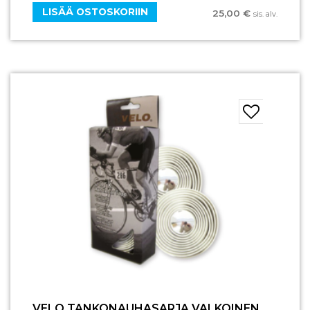
LISÄÄ OSTOSKORIIN
25,00
€
sis. alv.
VELO TANKONAUHASARJA VALKOINEN