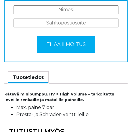
Tuotetiedot
Kätevä minipumppu. HV = High Volume – tarkoitettu
leveille renkaille ja matalille paineille.
Max. paine 7 bar
Presta- ja Schrader-venttiileille
TUTUSTU MYÖS