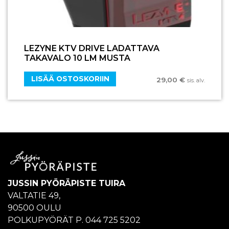
LEZYNE KTV DRIVE LADATTAVA
TAKAVALO 10 LM MUSTA
LISÄÄ OSTOSKORIIN
29,00
€
sis. alv.
JUSSIN PYÖRÄPISTE TUIRA
VALTATIE 49,
90500 OULU
POLKUPYÖRÄT P. 044 725 5202