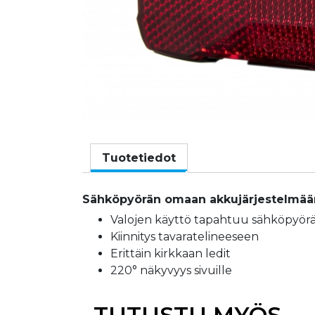
Tuotetiedot
Sähköpyörän omaan akkujärjestelmään
Valojen käyttö tapahtuu sähköpyörä
Kiinnitys tavaratelineeseen
Erittäin kirkkaan ledit
220° näkyvyys sivuille
TUTUSTU MYÖS