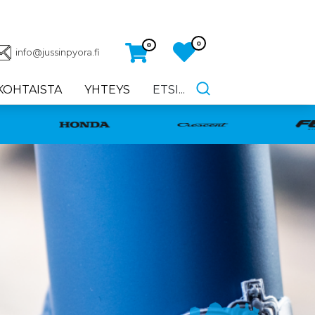
0
0
info@jussinpyora.fi
KOHTAISTA
YHTEYS
ETSI...