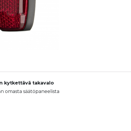
H-
TRACE
E-
BIKE
määrä
 kytkettävä takavalo
n omasta säätöpaneelista