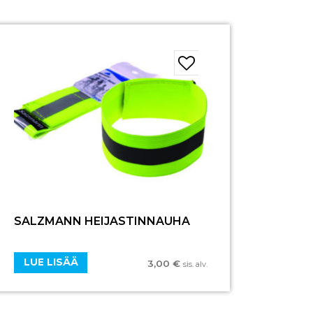
SALZMANN HEIJASTINNAUHA
LUE LISÄÄ
3,00
€
sis. alv.