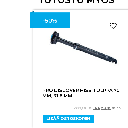
-50%
PRO DISCOVER HISSITOLPPA 70
MM, 31,6 MM
289,00
€
144,50
€
sis. alv.
LISÄÄ OSTOSKORIIN