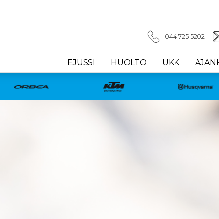
044 725 5202
EJUSSI
HUOLTO
UKK
AJAN