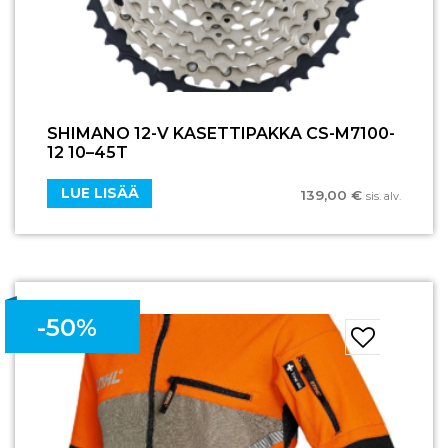
SHIMANO 12-V KASETTIPAKKA CS-M7100-
12 10–45T
LUE LISÄÄ
139,00
€
sis. alv.
-50%