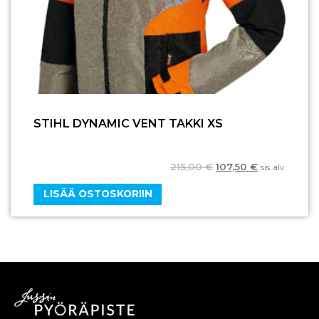
STIHL DYNAMIC VENT TAKKI XS
215,00
€
107,50
€
sis. alv.
LISÄÄ OSTOSKORIIN