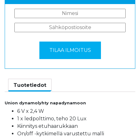
Tuotetiedot
Union dynamolyhty napadynamoon
6 V x 2,4 W
1 x ledpolttimo, teho 20 Lux
Kiinnitys etuhaarukkaan
On/off -kytkimellä varustettu malli