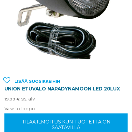
LISÄÄ SUOSIKKEIHIN
UNION ETUVALO NAPADYNAMOON LED 20LUX
sis. alv.
19,00
€
Varasto loppu
TILAA ILMOITUS KUN TUOTETTA ON
SAATAVILLA