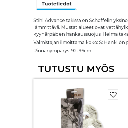
Tuotetiedot
Stihl Advance takissa on Schoffelin yksin
lämmittävä. Mustat alueet ovat vettähylkivi
kyynärpäiden hankaussuojus. Helma takaa aa
Valmistajan ilmoittama koko: S: Henkilön 
Rinnanympärys: 92-96cm.
TUTUSTU MYÖS