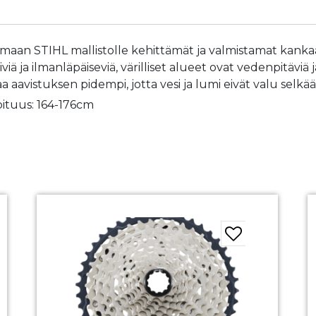
omaan STIHL mallistolle kehittämät ja valmistamat kankaa
ä ja ilmanläpäiseviä, värilliset alueet ovat vedenpitäviä j
vistuksen pidempi, jotta vesi ja lumi eivät valu selkään.
pituus: 164-176cm