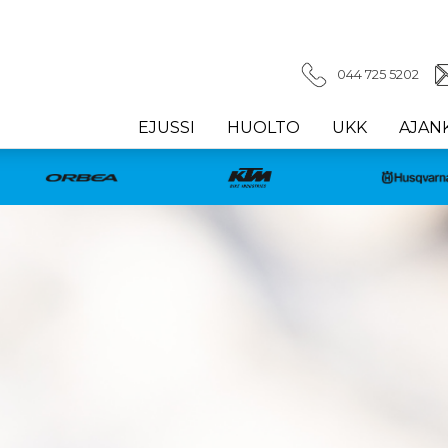
044 725 5202
EJUSSI
HUOLTO
UKK
AJAN