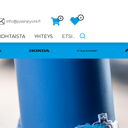
0
0
info@jussinpyora.fi
KOHTAISTA
YHTEYS
ETSI...