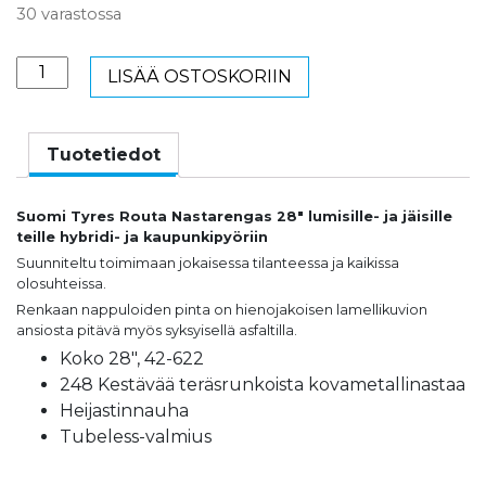
30 varastossa
Suomi
LISÄÄ OSTOSKORIIN
Tyres
Routa
nastarengas
Tuotetiedot
28"
42-
Suomi Tyres Routa Nastarengas 28″ lumisille- ja jäisille
622
teille hybridi- ja kaupunkipyöriin
W248
Suunniteltu toimimaan jokaisessa tilanteessa ja kaikissa
määrä
olosuhteissa.
Renkaan nappuloiden pinta on hienojakoisen lamellikuvion
ansiosta pitävä myös syksyisellä asfaltilla.
Koko 28″, 42-622
248 Kestävää teräsrunkoista kovametallinastaa
Heijastinnauha
Tubeless-valmius