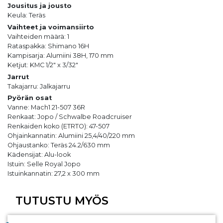
Jousitus ja jousto
Keula: Teräs
Vaihteet ja voimansiirto
Vaihteiden määrä: 1
Rataspakka: Shimano 16H
Kampisarja: Alumiini 38H, 170 mm
Ketjut: KMC 1/2″ x 3/32″
Jarrut
Takajarru: Jalkajarru
Pyörän osat
Vanne: Mach1 21-507 36R
Renkaat: Jopo / Schwalbe Roadcruiser
Renkaiden koko (ETRTO): 47-507
Ohjainkannatin: Alumiini 25,4/40/220 mm
Ohjaustanko: Teräs 24.2/630 mm
Kädensijat: Alu-look
Istuin: Selle Royal Jopo
Istuinkannatin: 27,2 x 300 mm
TUTUSTU MYÖS