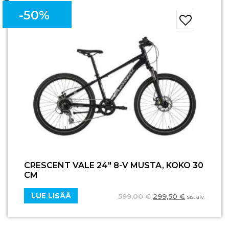
-50%
CRESCENT VALE 24″ 8-V MUSTA, KOKO 30
CM
LUE LISÄÄ
599,00
€
299,50
€
sis. alv.