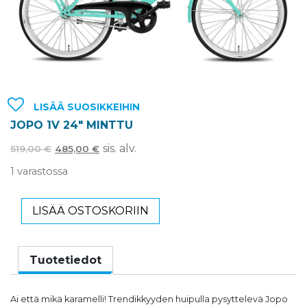
LISÄÄ SUOSIKKEIHIN
JOPO 1V 24″ MINTTU
sis. alv.
519,00
€
485,00
€
1 varastossa
LISÄÄ OSTOSKORIIN
Tuotetiedot
Ai että mikä karamelli! Trendikkyyden huipulla pysyttelevä Jopo