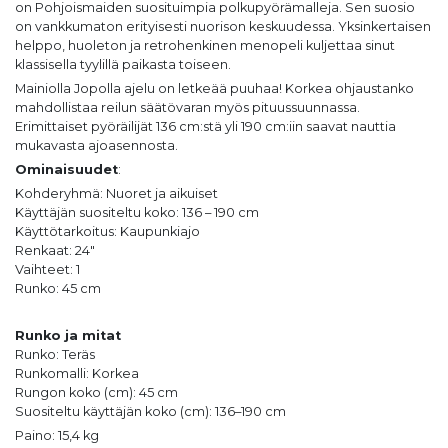
on Pohjoismaiden suosituimpia polkupyörämalleja. Sen suosio
on vankkumaton erityisesti nuorison keskuudessa. Yksinkertaisen
helppo, huoleton ja retrohenkinen menopeli kuljettaa sinut
klassisella tyylillä paikasta toiseen.
Mainiolla Jopolla ajelu on letkeää puuhaa! Korkea ohjaustanko
mahdollistaa reilun säätövaran myös pituussuunnassa.
Erimittaiset pyöräilijät 136 cm:stä yli 190 cm:iin saavat nauttia
mukavasta ajoasennosta.
Ominaisuudet
:
Kohderyhmä: Nuoret ja aikuiset
Käyttäjän suositeltu koko: 136 – 190 cm
Käyttötarkoitus: Kaupunkiajo
Renkaat: 24″
Vaihteet: 1
Runko: 45 cm
Runko ja mitat
Runko: Teräs
Runkomalli: Korkea
Rungon koko (cm): 45 cm
Suositeltu käyttäjän koko (cm): 136–190 cm
Paino: 15,4 kg