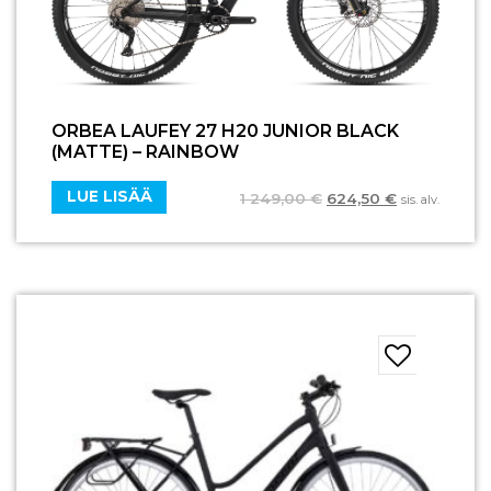
ORBEA LAUFEY 27 H20 JUNIOR BLACK
(MATTE) – RAINBOW
LUE LISÄÄ
1 249,00
€
624,50
€
sis. alv.