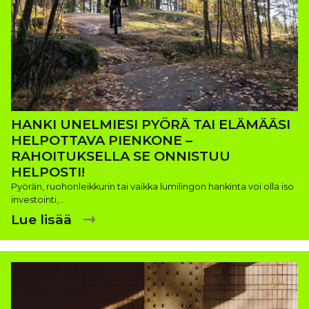
HANKI UNELMIESI PYÖRÄ TAI ELÄMÄÄSI
HELPOTTAVA PIENKONE –
RAHOITUKSELLA SE ONNISTUU
HELPOSTI!
Pyörän, ruohonleikkurin tai vaikka lumilingon hankinta voi olla iso
investointi,…
Lue lisää