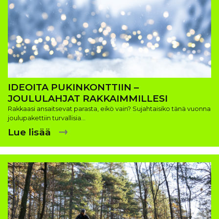
IDEOITA PUKINKONTTIIN –
JOULULAHJAT RAKKAIMMILLESI
Rakkaasi ansaitsevat parasta, eikö vain? Sujahtaisiko tänä vuonna
joulupakettiin turvallisia…
Lue lisää