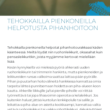
TEHOKKAILLA PIENKONEILLA
HELPOTUSTA PIHANHOITOON
Tehokkailla pienkoneilla helpotat pihanhoitourakkaasi käden
käänteessä. Meiltä löydät niin ruohonleikkurit, oksasahat kuin
pensasleikkuritkin, joista myyjämme kertovat mielellään
lisää.
Kesän kynnyksellä voi mielessä pyöriä ahkerasti uuden
ruohonleikkurin tai trimmerin hankinta, mutta pienkoneiden ja
leikkureiden runsas valikoima saattaa laittaa pään pyörälle.
Pihan ja puutarhan hoitovälineitä hankkiessa kannattaa omia
tarpeita lähteä punnitsemaan hoidettavan piha-alueen koon
kautta. Ahkerille liikkujille ja/tai pienille pihoille voi riittää
työnnettävä tai jopa lihasvoimin operoitava kelaleikkuri. Jos
kuitenkin haluat jättää kuntoilun lenkkipolulle tai salille ja
leikattava piha-alue on astetta kookkaampi, kannattaa valita
vetävä ruohonleikkuri tai vaikka robottileikkuri. Akkukäyttöiset