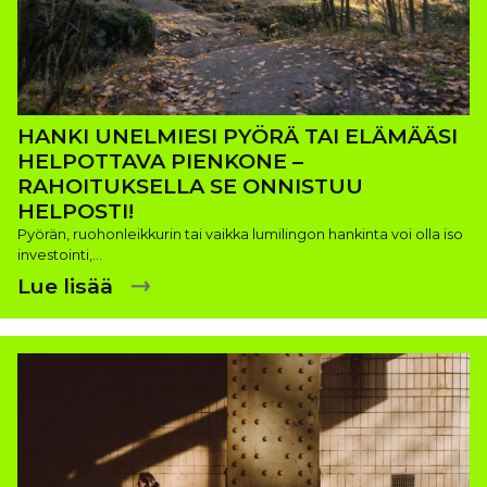
HANKI UNELMIESI PYÖRÄ TAI ELÄMÄÄSI
HELPOTTAVA PIENKONE –
RAHOITUKSELLA SE ONNISTUU
HELPOSTI!
Pyörän, ruohonleikkurin tai vaikka lumilingon hankinta voi olla iso
investointi,…
Lue lisää