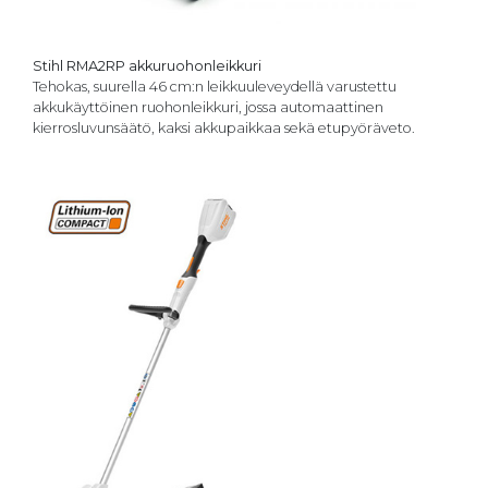
Stihl RMA2RP akkuruohonleikkuri
Tehokas, suurella 46 cm:n leikkuuleveydellä varustettu
akkukäyttöinen ruohonleikkuri, jossa automaattinen
kierrosluvunsäätö, kaksi akkupaikkaa sekä etupyöräveto.