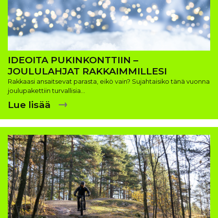
IDEOITA PUKINKONTTIIN –
JOULULAHJAT RAKKAIMMILLESI
Rakkaasi ansaitsevat parasta, eikö vain? Sujahtaisiko tänä vuonna
joulupakettiin turvallisia…
Lue lisää