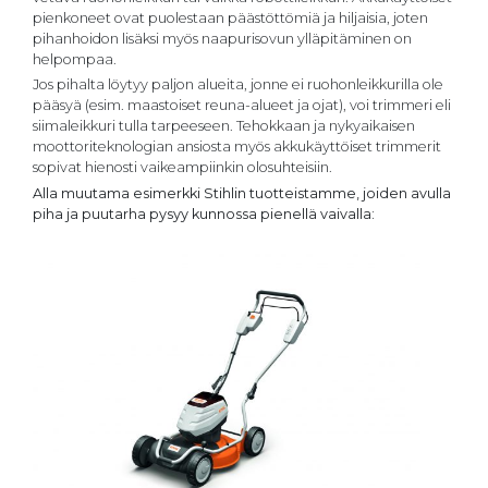
pienkoneet ovat puolestaan päästöttömiä ja hiljaisia, joten
pihanhoidon lisäksi myös naapurisovun ylläpitäminen on
helpompaa.
Jos pihalta löytyy paljon alueita, jonne ei ruohonleikkurilla ole
pääsyä (esim. maastoiset reuna-alueet ja ojat), voi trimmeri eli
siimaleikkuri tulla tarpeeseen. Tehokkaan ja nykyaikaisen
moottoriteknologian ansiosta myös akkukäyttöiset trimmerit
sopivat hienosti vaikeampiinkin olosuhteisiin.
Alla muutama esimerkki Stihlin tuotteistamme, joiden avulla
piha ja puutarha pysyy kunnossa pienellä vaivalla: