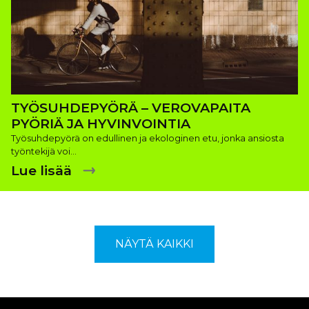
TYÖSUHDEPYÖRÄ – VEROVAPAITA
PYÖRIÄ JA HYVINVOINTIA
Työsuhdepyörä on edullinen ja ekologinen etu, jonka ansiosta
työntekijä voi…
Lue lisää
NÄYTÄ KAIKKI