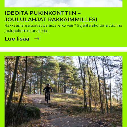
IDEOITA PUKINKONTTIIN –
JOULULAHJAT RAKKAIMMILLESI
Rakkaasi ansaitsevat parasta, eikö vain? Sujahtaisiko tänä vuonna
joulupakettiin turvallisia…
Lue lisää