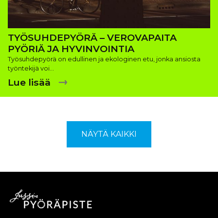
TYÖSUHDEPYÖRÄ – VEROVAPAITA
PYÖRIÄ JA HYVINVOINTIA
Työsuhdepyörä on edullinen ja ekologinen etu, jonka ansiosta
työntekijä voi…
Lue lisää
NÄYTÄ KAIKKI