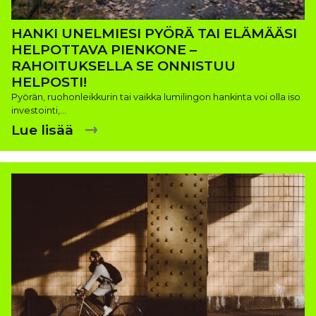
HANKI UNELMIESI PYÖRÄ TAI ELÄMÄÄSI
HELPOTTAVA PIENKONE –
RAHOITUKSELLA SE ONNISTUU
HELPOSTI!
Pyörän, ruohonleikkurin tai vaikka lumilingon hankinta voi olla iso
investointi,…
Lue lisää