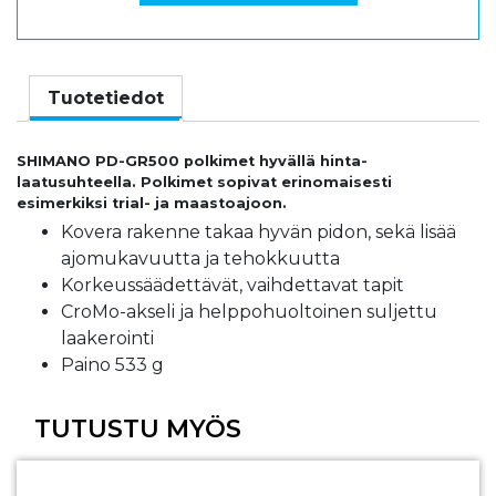
Tuotetiedot
SHIMANO PD-GR500 polkimet hyvällä hinta-
laatusuhteella. Polkimet sopivat erinomaisesti
esimerkiksi trial- ja maastoajoon.
Kovera rakenne takaa hyvän pidon, sekä lisää
ajomukavuutta ja tehokkuutta
Korkeussäädettävät, vaihdettavat tapit
CroMo-akseli ja helppohuoltoinen suljettu
laakerointi
Paino 533 g
TUTUSTU MYÖS