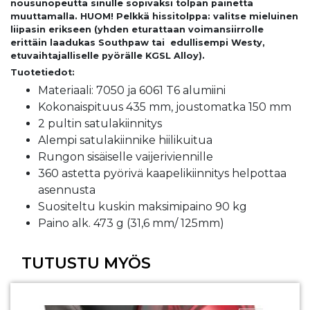
nousunopeutta sinulle sopivaksi tolpan painetta
muuttamalla. HUOM! Pelkkä hissitolppa: valitse mieluinen
liipasin erikseen (yhden eturattaan voimansiirrolle
erittäin laadukas Southpaw tai edullisempi Westy,
etuvaihtajalliselle pyörälle KGSL Alloy).
Tuotetiedot:
Materiaali: 7050 ja 6061 T6 alumiini
Kokonaispituus 435 mm, joustomatka 150 mm
2 pultin satulakiinnitys
Alempi satulakiinnike hiilikuitua
Rungon sisäiselle vaijeriviennille
360 astetta pyörivä kaapelikiinnitys helpottaa
asennusta
Suositeltu kuskin maksimipaino 90 kg
Paino alk. 473 g (31,6 mm/ 125mm)
TUTUSTU MYÖS