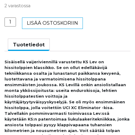
2 varastossa
KS
LISÄÄ OSTOSKORIIN
LEV
HISSITOLPPA
31,6MM,
Tuotetiedot
150
MM
Sisäisellä vaijeriviennillä varustettu KS Lev on
/
hissitolppien klassikko. Se on ollut edelläkävijä
435
tekniikkansa osalta ja lunastanut paikkansa kevyenä,
MM
luotettavana ja varmatoimisena hissitolppana
ensimmäisten joukossa. KS Levillä onkin ansiolistallaan
määrä
monta ykkössijoitusta: useita endurokisoja, lehtien
hissitolppatestien voittoja ja
käyttäjätyytyväisyyskyselyjä. Se oli myös ensimmäinen
hissitolppa, jolla voitettiin UCI XC Eliminator -kisa.
Talvellakin pomminvarmasti toimivassa Lev:ssä
käytetään KS:n patentoimaa liukulaakeritekniikkaa, jonka
ansiosta tolppasi pysyy klappivapaana tuhansien
kilometrien ja nousumetrien ajan. Voit säätää tolpan