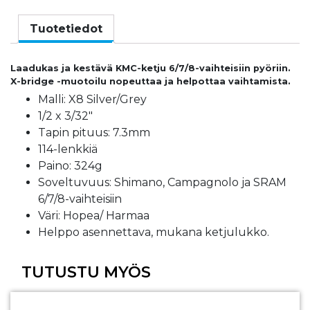
6/7/8-
v
Tuotetiedot
Silver/Grey"
114L/
Laadukas ja kestävä KMC-ketju 6/7/8-vaihteisiin pyöriin.
määrä
X-bridge -muotoilu nopeuttaa ja helpottaa vaihtamista.
Malli: X8 Silver/Grey
1/2 x 3/32″
Tapin pituus: 7.3mm
114-lenkkiä
Paino: 324g
Soveltuvuus: Shimano, Campagnolo ja SRAM
6/7/8-vaihteisiin
Väri: Hopea/ Harmaa
Helppo asennettava, mukana ketjulukko.
TUTUSTU MYÖS