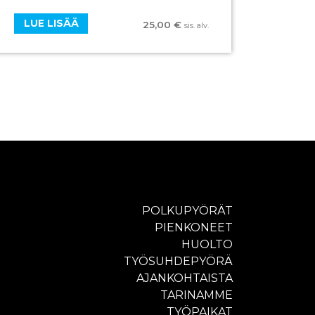
LUE LISÄÄ
25,00
€
sis. alv.
POLKUPYÖRÄT
PIENKONEET
HUOLTO
TYÖSUHDEPYÖRÄ
AJANKOHTAISTA
TARINAMME
TYÖPAIKAT