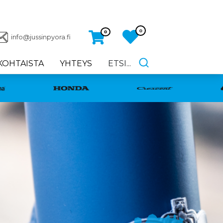
0
0
info@jussinpyora.fi
KOHTAISTA
YHTEYS
ETSI...