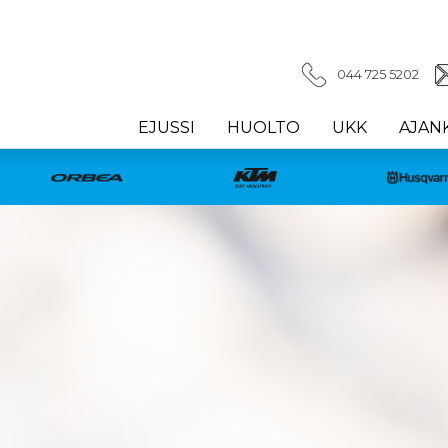
044 725 5202
EJUSSI
HUOLTO
UKK
AJAN