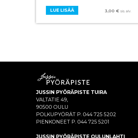
LUE LISÄÄ
3,00
€
sis. alv.
JUSSIN PYÖRÄPISTE TUIRA
VALTATIE 49,
90500 OULU
POLKUPYÖRÄT P. 044 725 5202
PIENKONEET P. 044 725 5201
JUSSIN PYÖRÄPISTE OULUNLAHTI