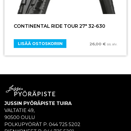
CONTINENTAL RIDE TOUR 27″ 32-630
LISÄÄ OSTOSKORIIN
26,00
€
sis. alv.
JUSSIN PYÖRÄPISTE TUIRA
VALTATIE 49,
90500 OULU
POLKUPYÖRÄT P. 044 725 5202