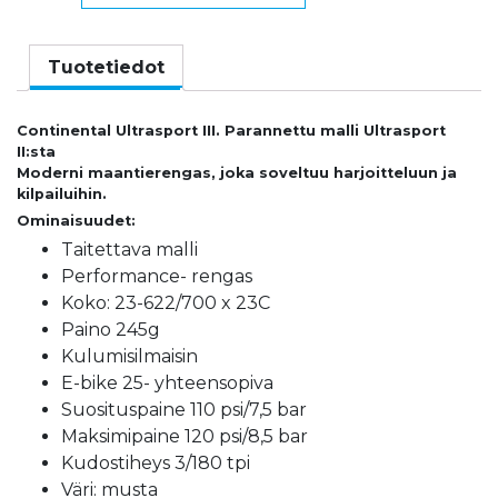
ULTRA
SPORT
III
Tuotetiedot
23-
622.
Continental Ultrasport III. Parannettu malli Ultrasport
ULKORENGAS
II:sta
28".
Moderni maantierengas, joka soveltuu harjoitteluun ja
määrä
kilpailuihin.
Ominaisuudet:
Taitettava malli
Performance- rengas
Koko: 23-622/700 x 23C
Paino 245g
Kulumisilmaisin
E-bike 25- yhteensopiva
Suosituspaine 110 psi/7,5 bar
Maksimipaine 120 psi/8,5 bar
Kudostiheys 3/180 tpi
Väri: musta