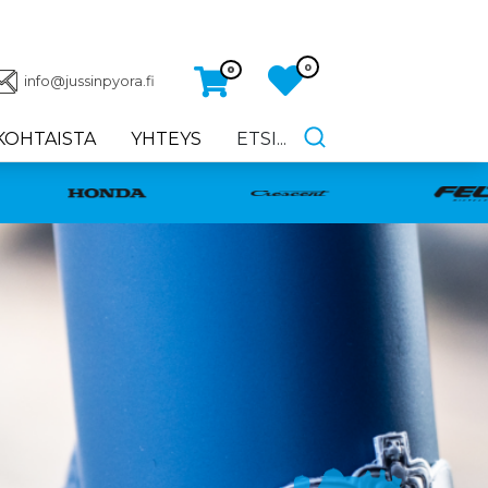
0
0
info@jussinpyora.fi
KOHTAISTA
YHTEYS
ETSI...