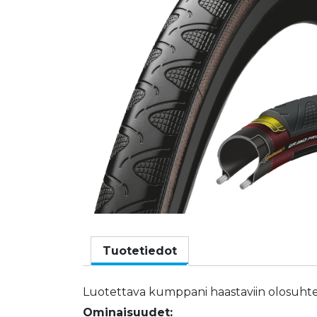
Tuotetiedot
Luotettava kumppani haastaviin olosuhtei
Ominaisuudet: