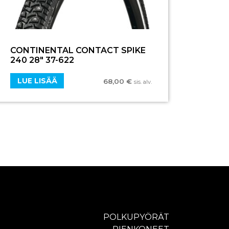
CONTINENTAL CONTACT SPIKE
240 28″ 37-622
LUE LISÄÄ
68,00
€
sis. alv.
POLKUPYÖRÄT