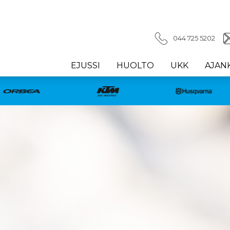
044 725 5202
EJUSSI
HUOLTO
UKK
AJAN