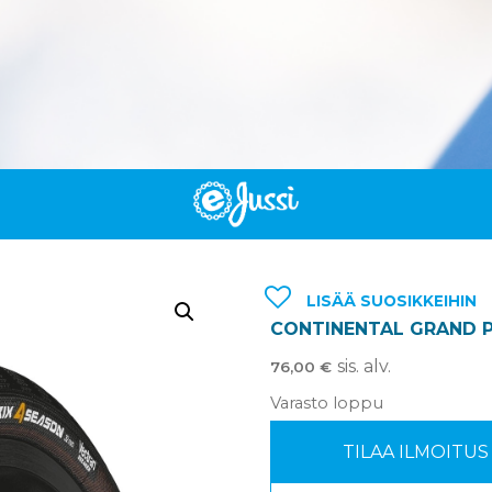
LISÄÄ SUOSIKKEIHIN
CONTINENTAL GRAND P
sis. alv.
76,00
€
Varasto loppu
TILAA ILMOITU