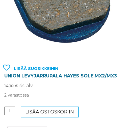
LISÄÄ SUOSIKKEIHIN
UNION LEVYJARRUPALA HAYES SOLE.MX2/MX3
sis. alv.
14,10
€
2 varastossa
UNION
LISÄÄ OSTOSKORIIN
LEVYJARRUPALA
HAYES