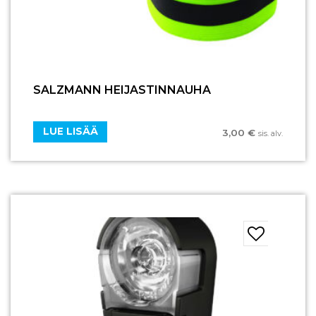
SALZMANN HEIJASTINNAUHA
LUE LISÄÄ
3,00
€
sis. alv.