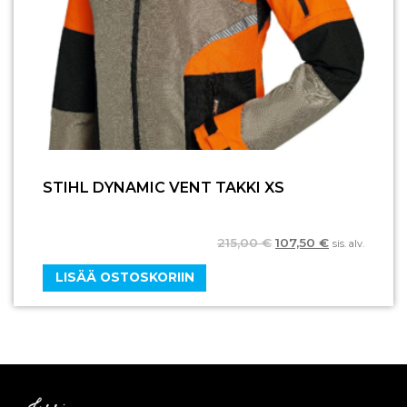
STIHL DYNAMIC VENT TAKKI XS
215,00
€
107,50
€
sis. alv.
LISÄÄ OSTOSKORIIN