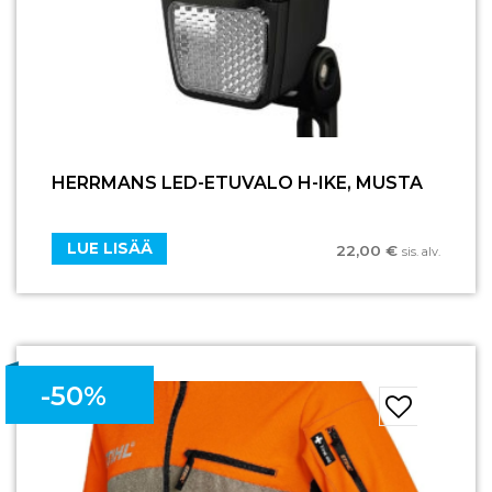
HERRMANS LED-ETUVALO H-IKE, MUSTA
LUE LISÄÄ
22,00
€
sis. alv.
-50%