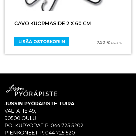
CAVO KUORMASIDE 2 X 60 CM
LISÄÄ OSTOSKORIIN
7,50
€
sis. alv.
JUSSIN PYÖRÄPISTE TUIRA
VALTATIE 49,
90500 OULU
POLKUPYÖRÄT P. 044 725 5202
PIENKONEET P. 044 725 5201