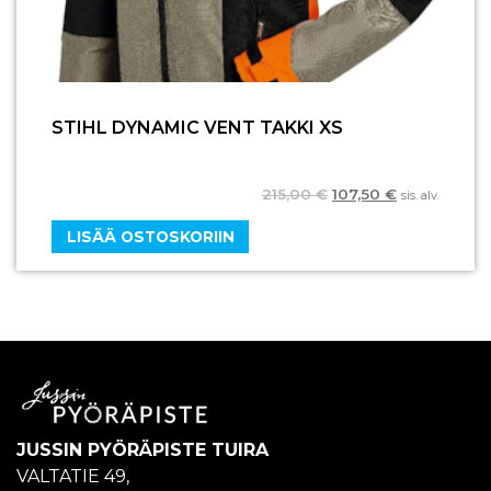
STIHL DYNAMIC VENT TAKKI XS
215,00
€
107,50
€
sis. alv.
LISÄÄ OSTOSKORIIN
JUSSIN PYÖRÄPISTE TUIRA
VALTATIE 49,