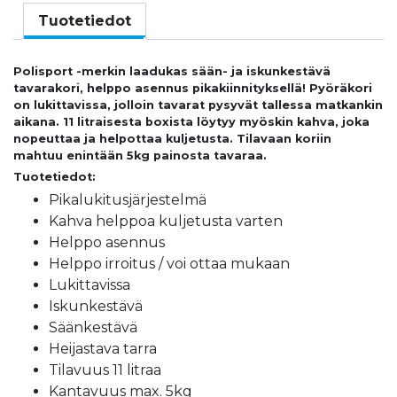
Tuotetiedot
Polisport -merkin laadukas sään- ja iskunkestävä
tavarakori, helppo asennus pikakiinnityksellä!
Pyöräkori
on lukittavissa, jolloin tavarat pysyvät tallessa matkankin
aikana. 11 litraisesta boxista löytyy myöskin kahva, joka
nopeuttaa ja helpottaa kuljetusta.
Tilavaan koriin
mahtuu enintään 5kg painosta tavaraa.
Tuotetiedot:
Pikalukitusjärjestelmä
Kahva helppoa kuljetusta varten
Helppo asennus
Helppo irroitus / voi ottaa mukaan
Lukittavissa
Iskunkestävä
Säänkestävä
Heijastava tarra
Tilavuus 11 litraa
Kantavuus max. 5kg