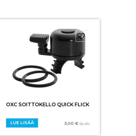
OXC SOITTOKELLO QUICK FLICK
LUE LISÄÄ
5,00
€
sis. alv.