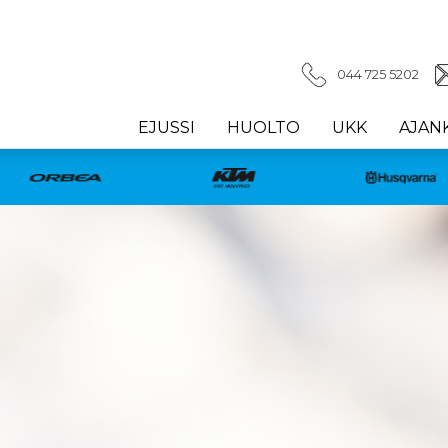
044 725 5202
EJUSSI
HUOLTO
UKK
AJAN