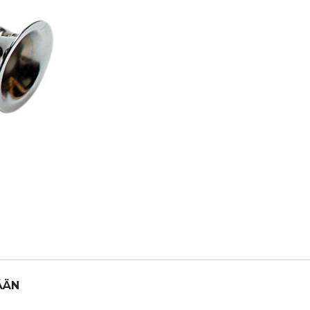
HORN
TORVISOITIN
PYÖRÄÄN
määrä
ÄÄN