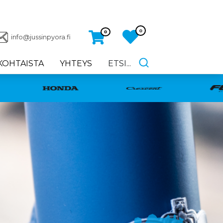
0
0
info@jussinpyora.fi
KOHTAISTA
YHTEYS
ETSI...