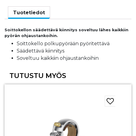
pyöritettävä
määrä
Tuotetiedot
Soittokellon säädettävä kiinnitys soveltuu lähes kaikkiin
pyörän ohjaustankoihin.
Soittokello polkupyörään pyöritettävä
Säädettävä kiinnitys
Soveltuu kaikkiin ohjaustankoihin
TUTUSTU MYÖS