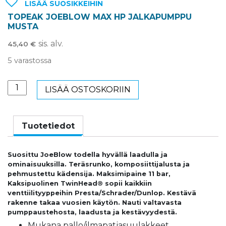
LISÄÄ SUOSIKKEIHIN
TOPEAK JOEBLOW MAX HP JALKAPUMPPU
MUSTA
sis. alv.
45,40
€
5 varastossa
TOPEAK
LISÄÄ OSTOSKORIIN
JOEBLOW
MAX
HP
Tuotetiedot
JALKAPUMPPU
MUSTA
Suosittu JoeBlow todella hyvällä laadulla ja
määrä
ominaisuuksilla. Teräsrunko, komposiittijalusta ja
pehmustettu kädensija. Maksimipaine 11 bar,
Kaksipuolinen TwinHead® sopii kaikkiin
venttiilityyppeihin Presta/Schrader/Dunlop. Kestävä
rakenne takaa vuosien käytön. Nauti valtavasta
pumppaustehosta, laadusta ja kestävyydestä.
Mukana pallo/ilmapatjasuulakkeet.