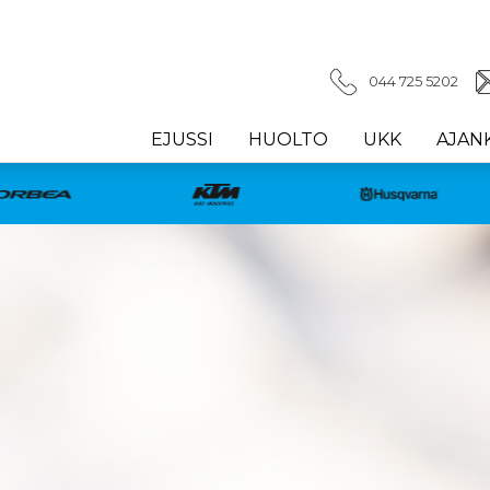
044 725 5202
EJUSSI
HUOLTO
UKK
AJAN