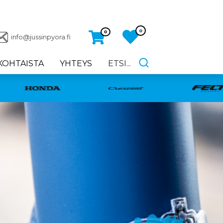
0
0
info@jussinpyora.fi
KOHTAISTA
YHTEYS
ETSI...