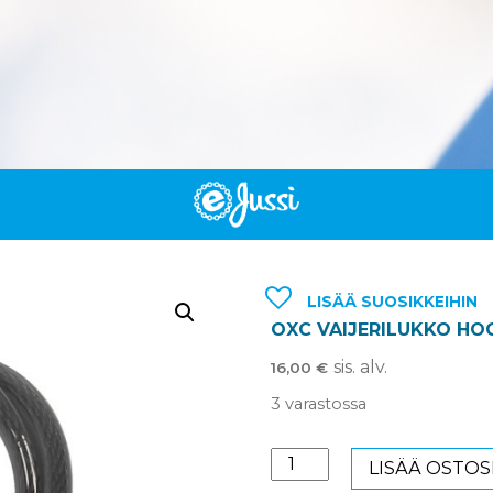
LISÄÄ SUOSIKKEIHIN
OXC VAIJERILUKKO HO
sis. alv.
16,00
€
3 varastossa
OXC
LISÄÄ OSTOS
Vaijerilukko