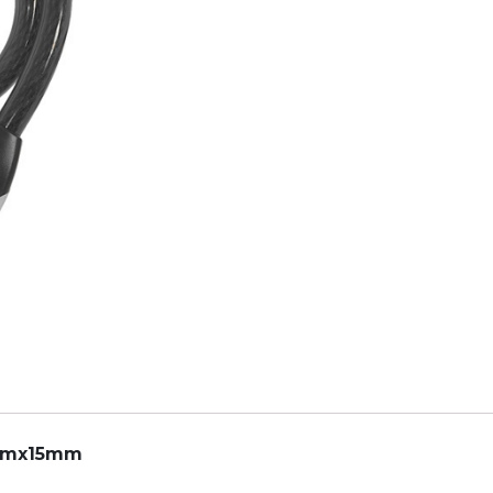
Hoop
15
Musta,
800mmx15mm
määrä
0mmx15mm