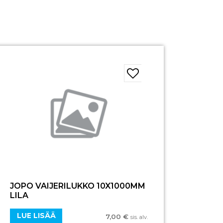
JOPO VAIJERILUKKO 10X1000MM
LILA
LUE LISÄÄ
7,00
€
sis. alv.