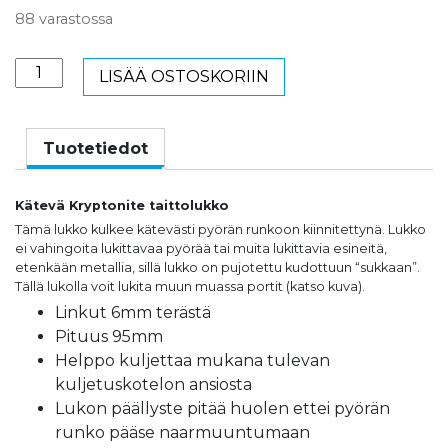
88 varastossa
Kryptonite
LISÄÄ OSTOSKORIIN
taittolukko
695
6mm
Tuotetiedot
x
95mm
Kätevä Kryptonite taittolukko
määrä
Tämä lukko kulkee kätevästi pyörän runkoon kiinnitettynä. Lukko
ei vahingoita lukittavaa pyörää tai muita lukittavia esineitä,
etenkään metallia, sillä lukko on pujotettu kudottuun “sukkaan”.
Tällä lukolla voit lukita muun muassa portit (katso kuva).
Linkut 6mm terästä
Pituus 95mm
Helppo kuljettaa mukana tulevan
kuljetuskotelon ansiosta
Lukon päällyste pitää huolen ettei pyörän
runko pääse naarmuuntumaan