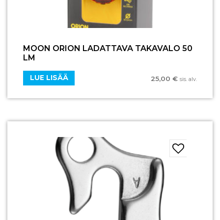
MOON ORION LADATTAVA TAKAVALO 50
LM
LUE LISÄÄ
25,00
€
sis. alv.