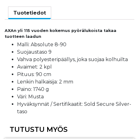
Absolute
8-
Tuotetiedot
90,
musta
AXAn yli 115 vuoden kokemus pyörälukoista takaa
määrä
tuotteen laadun
Malli: Absolute 8-90
Suojaustaso 9
Vahva polyesteripäällys, joka suojaa kolhuilta
Avaimet: 2 kpl
Pituus: 90 cm
Lenkin halkaisija: 2 mm
Paino: 1740 g
Väri: Musta
Hyväksynnät / Sertifikaatit: Sold Secure Silver-
taso
TUTUSTU MYÖS