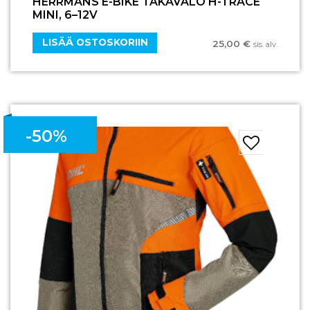
HERRMANS E-BIKE TAKAVALO H-TRACE
MINI, 6–12V
LISÄÄ OSTOSKORIIN
25,00
€
sis. alv.
-50%