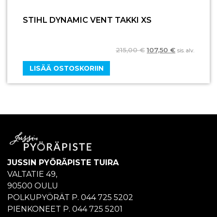
STIHL DYNAMIC VENT TAKKI XS
215,00
€
107,50
€
sis. alv.
LISÄÄ OSTOSKORIIN
JUSSIN PYÖRÄPISTE TUIRA
VALTATIE 49,
90500 OULU
POLKUPYÖRÄT P. 044 725 5202
PIENKONEET P. 044 725 5201