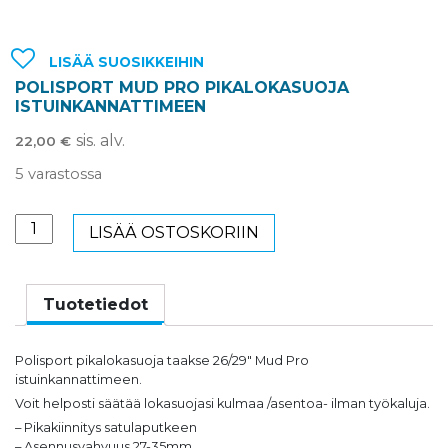
LISÄÄ SUOSIKKEIHIN
POLISPORT MUD PRO PIKALOKASUOJA
ISTUINKANNATTIMEEN
sis. alv.
22,00
€
5 varastossa
POLISPORT
LISÄÄ OSTOSKORIIN
MUD
PRO
PIKALOKASUOJA
Tuotetiedot
ISTUINKANNATTIMEEN
määrä
Polisport pikalokasuoja taakse 26/29″ Mud Pro
istuinkannattimeen.
Voit helposti säätää lokasuojasi kulmaa /asentoa- ilman työkaluja.
– Pikakiinnitys satulaputkeen
– Asennusvahvuus 27-35mm.