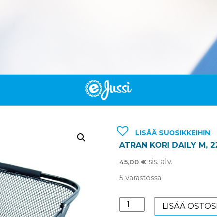
LISÄÄ SUOSIKKEIHIN
ATRAN KORI DAILY M, 2
sis. alv.
45,00
€
5 varastossa
Atran
LISÄÄ OSTOS
kori