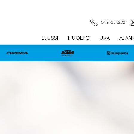
044 725 5202
EJUSSI
HUOLTO
UKK
AJAN