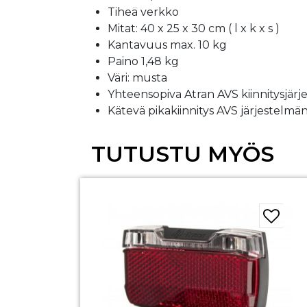
Tiheä verkko
Mitat: 40 x 25 x 30 cm ( l x k x s )
Kantavuus max. 10 kg
Paino 1,48 kg
Väri: musta
Yhteensopiva Atran AVS kiinnitysjär
Kätevä pikakiinnitys AVS järjestelmän 
TUTUSTU MYÖS