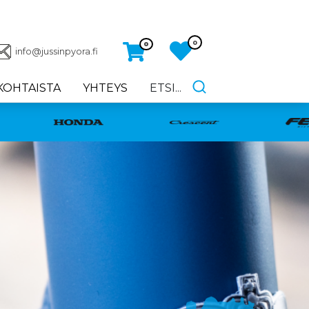
0
0
info@jussinpyora.fi
KOHTAISTA
YHTEYS
ETSI...