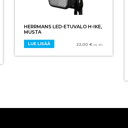
HERRMANS LED-ETUVALO H-IKE,
MUSTA
LUE LISÄÄ
22,00
€
sis. alv.