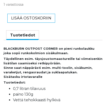
1 varastossa
LISÄÄ OSTOSKORIIN
Tuotetiedot
BLACKBURN OUTPOST CORNER on pieni runkolaukku
joka sopii runkokolmion sisäkulmaan.
Täydellinen esim. täysjoustomaastureille tai viimeisenkin
lisätilan saamiseksi retkipyörään.
Sinne saat näppärästi esim. multi-toolin, sisäkumin,
varaketjut, rengasraudat ja suklaapatukan.
Sisätasku irtotavaralle
Tuotetiedot:
0,7 litran tilavuus
paino 130g
Vettä tehokkaasti hylkivä