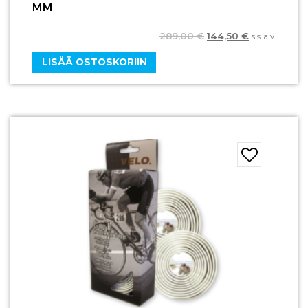
MM
289,00
€
144,50
€
sis. alv.
LISÄÄ OSTOSKORIIN