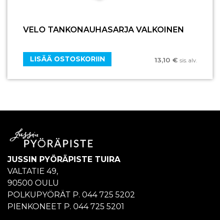
VELO TANKONAUHASARJA VALKOINEN
LISÄÄ OSTOSKORIIN
13,10
€
sis. alv.
JUSSIN PYÖRÄPISTE TUIRA
VALTATIE 49,
90500 OULU
POLKUPYÖRÄT P. 044 725 5202
PIENKONEET P. 044 725 5201