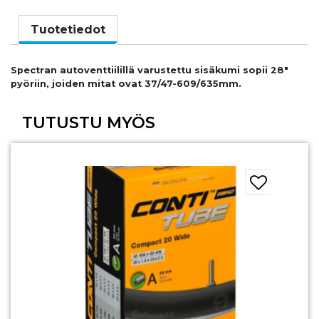
37/47-
609/635
Tuotetiedot
AUTO
määrä
Spectran autoventtiilillä varustettu sisäkumi sopii 28″
pyöriin, joiden mitat ovat 37/47-609/635mm.
TUTUSTU MYÖS