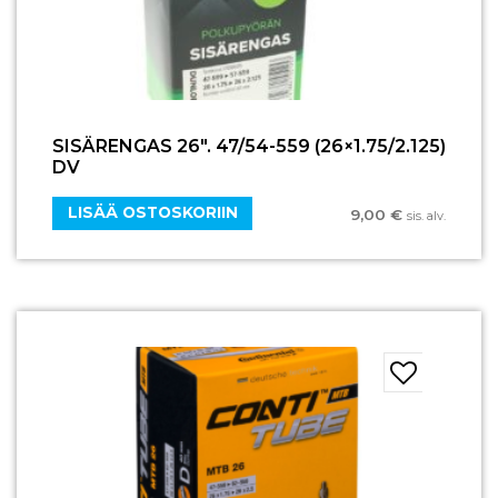
SISÄRENGAS 26″. 47/54-559 (26×1.75/2.125)
DV
LISÄÄ OSTOSKORIIN
9,00
€
sis. alv.